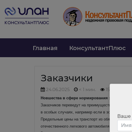
Главная
КонсультантПлюс
Заказчики
24.06.2025
< 1 мин.
158
Новшества в сфере нормирования закупок авто
Заказчиков переведут на преимущественную заку
в особых случаях, например если в зоне эксплуа
Ваше
Предельные цены на транспорт из обязательного 
отечественного легкового автомобиля за период 