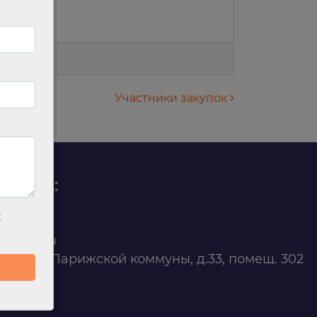
Участники закупок
родаж:
х
0 88 45
t@ilan.su
ярск, ул. Парижской коммуны, д.33, помещ. 302
263327