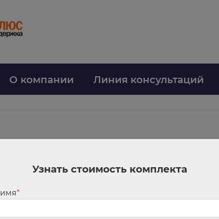
О компании
Линия консультаций
мобилей по Закону N 44-ФЗ заработают с 25 июня 2025 года
Узнать стоимость комплекта
пку электромобилей и транспорта на газомоторном топливе. Приобретат
тации нет газозаправочной или зарядной инфраструктуры.
 имя
*
перечня можно будет изменить не более чем на значение индекса потреб
действия предельных цен. Это разрешат сделать при составлении ведом