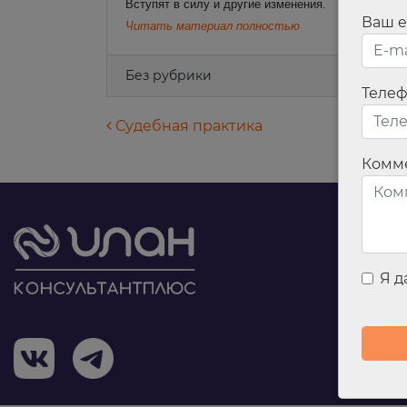
Вступят в силу и другие изменения.
Ваш e
Читать материал полностью
Без рубрики
Теле
Навигация по запися
Судебная практика
Комм
Я 