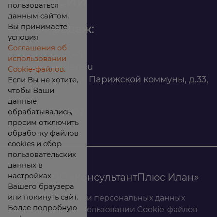
Вакансии
пользоваться
данным сайтом,
Вы принимаете
Офис продаж:
условия
Соглашения об
8 (800) 200 88 45
использовании
infomarket@ilan.su
Cookie-файлов.
г. Красноярск, ул. Парижской коммуны, д.33,
Если Вы не хотите,
чтобы Ваши
помещ. 302
данные
обрабатывались,
ИНН: 2465263327
просим отключить
обработку файлов
cookies и сбор
пользовательских
данных в
настройках
© 2026 ООО «КонсультантПлюс Илан»
Вашего браузера
или покинуть сайт.
Политика обработки персональных данных
Более подробную
Соглашение об использовании Cookie-файлов