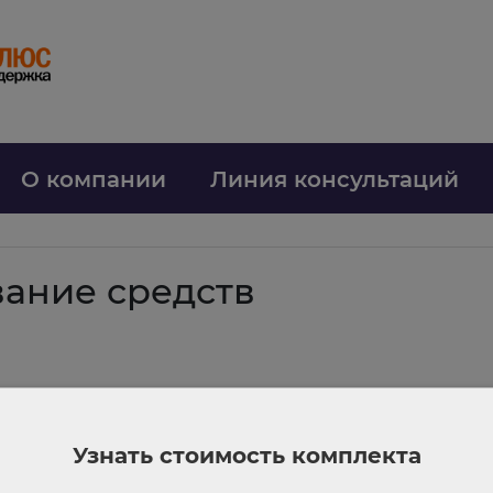
О компании
Линия консультаций
ание средств
ение, является востребованным инструментом кадрового обеспечения пр
временно привлечь будущих работников, а абитуриенты получают гаран
 и колледжам регулярно информировать потенциальных работодателей и
Узнать стоимость комплекта
змещаются на портале «Работа в России», а договоры заключаются с п