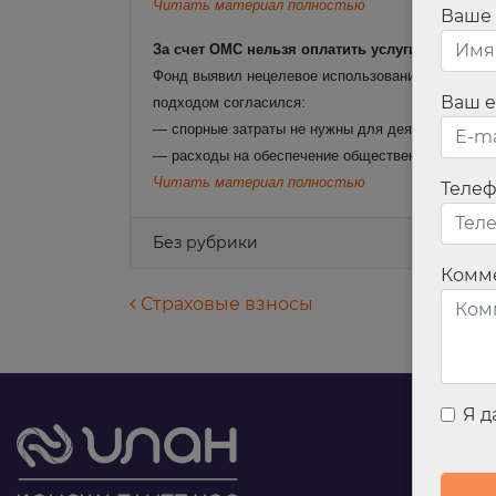
Читать материал полностью
Ваше
За счет ОМС нельзя оплатить услуги видеотра
Фонд выявил нецелевое использование средств: б
Ваш e
подходом согласился:
— спорные затраты не нужны для деятельности м
— расходы на обеспечение общественного порядк
Читать материал полностью
Теле
Без рубрики
Комм
Навигация по запися
Страховые взносы
Я 