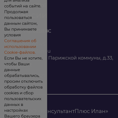
для анализа
Контакты
событий на сайте.
Продолжая
Вакансии
пользоваться
данным сайтом,
Вы принимаете
Офис продаж:
условия
Соглашения об
8 (800) 200 88 45
использовании
infomarket@ilan.su
Cookie-файлов.
г. Красноярск, ул. Парижской коммуны, д.33,
Если Вы не хотите,
чтобы Ваши
помещ. 302
данные
обрабатывались,
ИНН: 2465263327
просим отключить
обработку файлов
cookies и сбор
пользовательских
данных в
настройках
© 2026 ООО «КонсультантПлюс Илан»
Вашего браузера