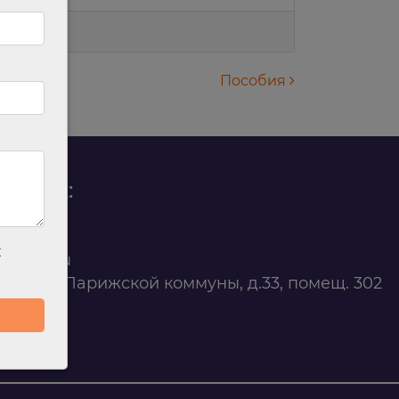
Пособия
родаж:
0 88 45
х
t@ilan.su
ярск, ул. Парижской коммуны, д.33, помещ. 302
263327