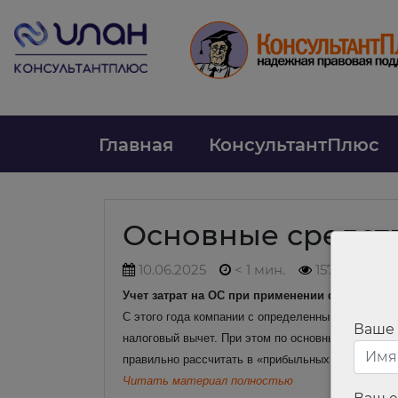
Главная
КонсультантПлюс
Основные средст
10.06.2025
< 1 мин.
157
Учет затрат на ОС при применении федеральн
С этого года компании с определенным видом де
Ваше
налоговый вычет. При этом по основным средства
правильно рассчитать в «прибыльных» целях сум
Читать материал полностью