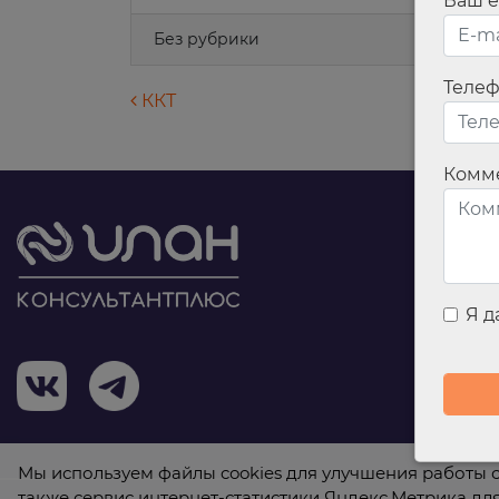
Ваш e
Без рубрики
Теле
Навигация по запися
ККТ
Комм
Я 
Мы используем файлы cookies для улучшения работы с
также сервис интернет-статистики Яндекс.Метрика дл