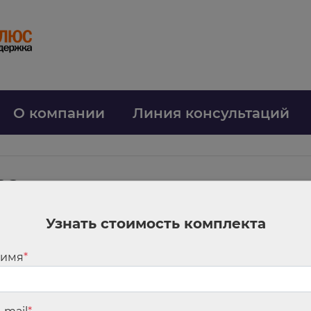
О компании
Линия консультаций
ва
Узнать стоимость комплекта
ого вычета и амортизационной премии
ятельности могут уменьшать федеральную часть налога на прибыль (ав
 имя
*
м, в отношении которых используется вычет, можно начислять амортиз
мы федерального вычета, премии и амортизации, разберем на числовом