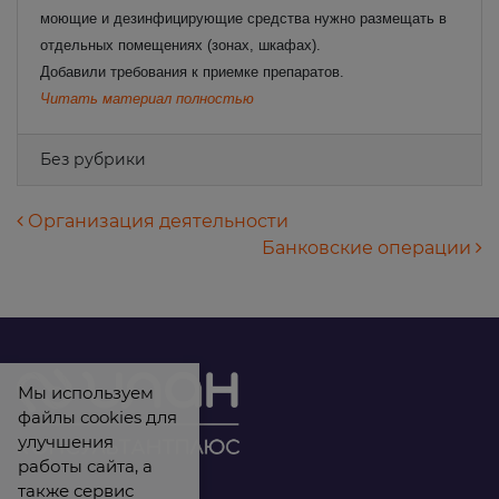
моющие и дезинфицирующие средства нужно размещать в
отдельных помещениях (зонах, шкафах).
Добавили требования к приемке препаратов.
Читать материал полностью
Без рубрики
Навигация по записям
Организация деятельности
Банковские операции
Мы используем
файлы cookies для
улучшения
работы сайта, а
также сервис