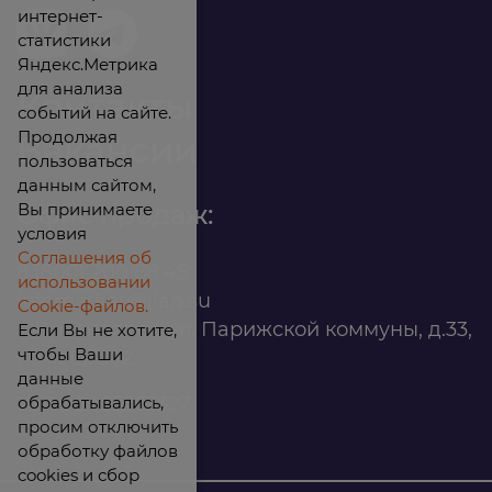
интернет-
статистики
Яндекс.Метрика
для анализа
Контакты
событий на сайте.
Продолжая
Вакансии
пользоваться
данным сайтом,
Вы принимаете
Офис продаж:
условия
Соглашения об
8 (800) 200 88 45
использовании
infomarket@ilan.su
Cookie-файлов.
г. Красноярск, ул. Парижской коммуны, д.33,
Если Вы не хотите,
чтобы Ваши
помещ. 302
данные
обрабатывались,
ИНН: 2465263327
просим отключить
обработку файлов
cookies и сбор