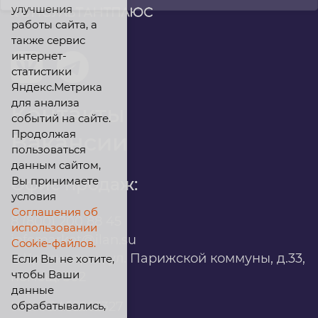
улучшения
работы сайта, а
также сервис
интернет-
статистики
Яндекс.Метрика
для анализа
Контакты
событий на сайте.
Продолжая
Вакансии
пользоваться
данным сайтом,
Вы принимаете
Офис продаж:
условия
Соглашения об
8 (800) 200 88 45
использовании
infomarket@ilan.su
Cookie-файлов.
г. Красноярск, ул. Парижской коммуны, д.33,
Если Вы не хотите,
чтобы Ваши
помещ. 302
данные
обрабатывались,
ИНН: 2465263327