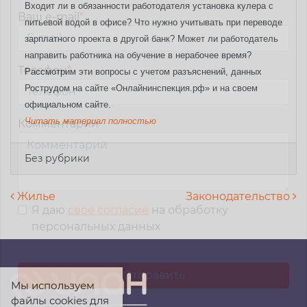
Входит ли в обязанности работодателя установка кулера с
Ваш e-mail
*
питьевой водой в офисе? Что нужно учитывать при переводе
зарплатного проекта в другой банк? Может ли работодатель
направить работника на обучение в нерабочее время?
Телефон
*
Рассмотрим эти вопросы с учетом разъяснений, данных
Рострудом на сайте «Онлайнинспекция.рф» и на своем
официальном сайте.
Читать материал полностью
Комментарий
Без рубрики
Навигация по записям
Жилье
Законодательство
Я даю
свое согласие
на обработку
персональных данных
Мы используем
файлы cookies для