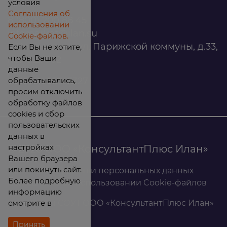
условия
Соглашения об
8 (800) 200 88 45
использовании
infomarket@ilan.su
Cookie-файлов.
г. Красноярск, ул. Парижской коммуны, д.33,
Если Вы не хотите,
чтобы Ваши
помещ. 302
данные
обрабатывались,
ИНН: 2465263327
просим отключить
обработку файлов
cookies и сбор
пользовательских
данных в
настройках
© 2026 ООО «КонсультантПлюс Илан»
Вашего браузера
или покинуть сайт.
Политика обработки персональных данных
Более подробную
Соглашение об использовании Cookie-файлов
информацию
смотрите в
Результаты СОУТ ООО «КонсультантПлюс Илан»
Принять