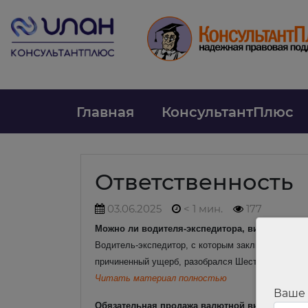
Главная
КонсультантПлюс
Ответственность
03.06.2025
< 1 мин.
177
Можно ли водителя-экспедитора, виновного в 
Водитель-экспедитор, с которым заключен догово
причиненный ущерб, разобрался Шестой кассацион
Читать материал полностью
Ваше
Обязательная продажа валютной выручки эксп