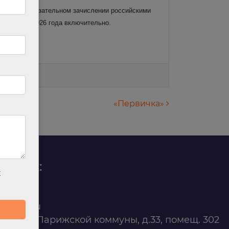
анием об обязательном зачислении российскими
30 апреля 2026 года включительно.
«Первичка»
родаж:
х
0 88 45
t@ilan.su
ярск, ул. Парижской коммуны, д.33, помещ. 302