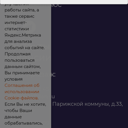
улучшения
работы сайта, а
также сервис
интернет-
статистики
Яндекс.Метрика
для анализа
Контакты
событий на сайте.
Продолжая
Вакансии
пользоваться
данным сайтом,
Вы принимаете
Офис продаж:
условия
Соглашения об
8 (800) 200 88 45
использовании
infomarket@ilan.su
Cookie-файлов.
г. Красноярск, ул. Парижской коммуны, д.33,
Если Вы не хотите,
чтобы Ваши
помещ. 302
данные
обрабатывались,
ИНН: 2465263327