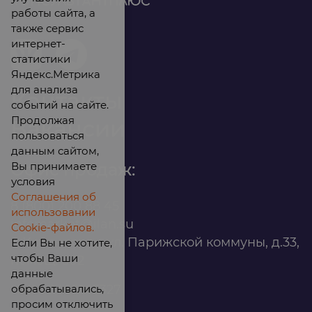
работы сайта, а
также сервис
интернет-
статистики
Яндекс.Метрика
для анализа
Контакты
событий на сайте.
Продолжая
Вакансии
пользоваться
данным сайтом,
Вы принимаете
Офис продаж:
условия
Соглашения об
8 (800) 200 88 45
использовании
infomarket@ilan.su
Cookie-файлов.
г. Красноярск, ул. Парижской коммуны, д.33,
Если Вы не хотите,
чтобы Ваши
помещ. 302
данные
обрабатывались,
ИНН: 2465263327
просим отключить