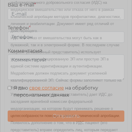
информированного добровольного согласия (ИДС) на
Ваш e-mail
*
медицинское вмешательство или отказа от него в рамках
клинической апробации методов профилактики, диагностики,
лечения и реабилитации. Документ имеет ряд отличий от
Телефон
*
действующего.
ИДС или отказ от вмешательства могут быть как в
бумажной, так и в электронной форме. В последнем случае
Комментарий
пациент (его законный представитель) использует
усиленную квалифицированную ЭП или простую ЭП в
единой системе идентификации и аутентификации.
Медработник должен подписать документ усиленной
квалифицированной ЭП. Сейчас формы заполняют только на
бумаге.
Я даю
свое согласие
на обработку
Уточнили, что пациент (его представитель) дает ИДС до
персональных данных
заседания врачебной комиссии федеральной
медорганизации, на котором будут принимать решение о
целесообразности помощи в рамках клинической апробации.
Появилось дополнение о том, что в ИДС пациент (его
представитель) вправе определить лиц, которым передают