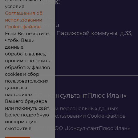
Офис продаж:
условия
Соглашения об
8 (800) 200 88 45
использовании
infomarket@ilan.su
Cookie-файлов.
г. Красноярск, ул. Парижской коммуны, д.33,
Если Вы не хотите,
чтобы Ваши
помещ. 302
данные
обрабатывались,
ИНН: 2465263327
просим отключить
обработку файлов
cookies и сбор
пользовательских
данных в
настройках
© 2026 ООО «КонсультантПлюс Илан»
Вашего браузера
или покинуть сайт.
Политика обработки персональных данных
Более подробную
Соглашение об использовании Cookie-файлов
информацию
смотрите в
Результаты СОУТ ООО «КонсультантПлюс Илан»