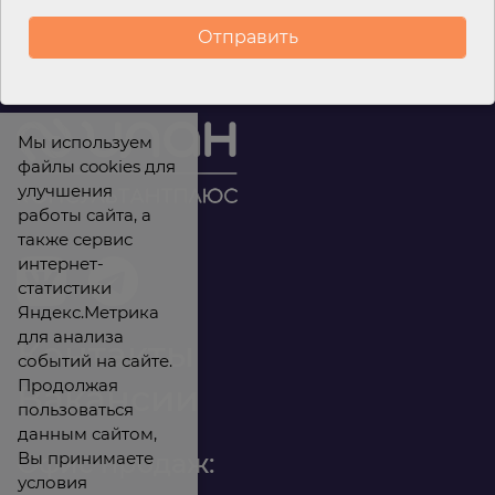
Навигация по записям
Мы используем
файлы cookies для
улучшения
работы сайта, а
также сервис
интернет-
статистики
Яндекс.Метрика
для анализа
Контакты
событий на сайте.
Продолжая
Вакансии
пользоваться
данным сайтом,
Вы принимаете
Офис продаж:
условия