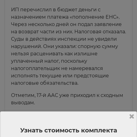
ИП перечислил в бюджет деньги с
назначением платежа «пополнение ЕНС».
Через несколько дней он подал заявление
на возврат части из них. Налоговая отказала.
Суды в действиях инспекции не увидели
нарушений. Они указали: спорную сумму
нельзя расценивать как излишне
уплаченный налог, поскольку
налогоплательщик не намеревался
исполнять текущие или предстоящие
налоговые обязательства.
Отметим, 17-й ААС уже приходил к сходным
выводам.
Читать материал полностью.
Декларация по налогу на имущество и
Узнать стоимость комплекта
крупнейшие налогоплательщики: ФНС