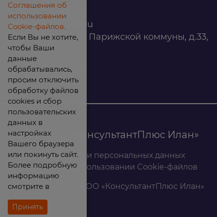
Соглашения об
8 (800) 200 88 45
использовании
infomarket@ilan.su
Cookie-файлов.
г. Красноярск, ул. Парижской коммуны, д.33,
Если Вы не хотите,
чтобы Ваши
помещ. 302
данные
обрабатывались,
ИНН: 2465263327
просим отключить
обработку файлов
cookies и сбор
пользовательских
данных в
настройках
© 2026 ООО «КонсультантПлюс Илан»
Вашего браузера
или покинуть сайт.
Политика обработки персональных данных
Более подробную
Соглашение об использовании Cookie-файлов
информацию
смотрите в
Результаты СОУТ ООО «КонсультантПлюс Илан»
Принять