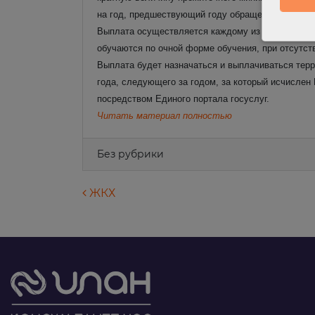
на год, предшествующий году обращения за назн
Выплата осуществляется каждому из родителей (ус
обучаются по очной форме обучения, при отсутств
Выплата будет назначаться и выплачиваться терр
года, следующего за годом, за который исчисле
посредством Единого портала госуслуг.
Читать материал полностью
Без рубрики
Навигация по запися
ЖКХ