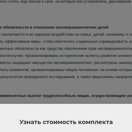
ого счета, вид пенсии и срок, на который она установлена, двухмерный 
 обязательств в отношении несовершеннолетних детей
 заключается в ее широком воздействии на семьи, детей, экономику и
ать эффективные меры, чтобы обеспечить социальную справедливость и 
ментных обязательств как средства обеспечения прав несовершеннолетн
благополучия; проанализированы исторические аспекты развития алимен
менты защищают имущество несовершеннолетних; рассмотрены законод
латы алиментов; проанализированы общие положения, на основе которы
 результатов проведенного исследования, а также предложены направл
ежемесячных выплат трудоспособным лицам, осуществляющим уход 
лата неработающему трудоспособному лицу устанавливается при наличии
 18 лет или инвалида с детства I группы (обеспечение поддержки питани
Узнать стоимость комплекта
етства I группы, обеспечение их мобильности и социального функционир
ппы, с учетом их индивидуальных потребностей), продолжительностью не