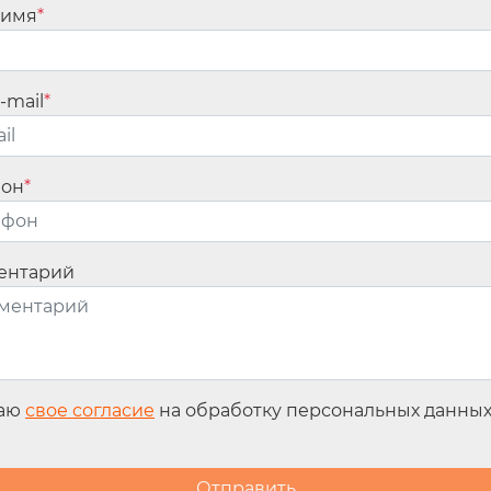
 имя
*
им трудоспособным лицом ухода за ребенком-инвалидом в возрасте до 
редставителем ребенка-инвалида в возрасте до 18 лет, инвалидом с дет
ым лицом обязательства по обеспечению ухода.
-mail
*
прекращается осуществление ежемесячной выплаты, порядок отказа от 
ониторинга осуществления ухода за детьми-инвалидами в возрасте до 
ее.
 его официального опубликования и распространяется на правоотношения
фон
*
ечении 180 дней после дня официального опубликования настоящего По
ентарий
 семейной выплаты гражданам, имеющим двух и более детей
 положений Федерального закона от 13 июля 2024 г. N 179-ФЗ, которым
лям, имеющим двух и более детей.
назначения, порядок определения размера и выплаты ежегодной семейно
 семьи, перечень видов движимого и недвижимого имущества, учитывае
еречень документов (копий документов, сведений), необходимых для наз
даю
свое согласие
на обработку персональных данны
получение ежегодной семейной выплаты возникнет в случае, если размер
у населения, установленную в субъекте РФ по месту жительства (пребы