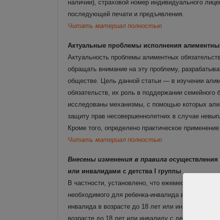
наличии), страховой номер индивидуального лицев
последующей печати и предъявления.
Читать материал полностью
Актуальные проблемы исполнения алиментных
Актуальность проблемы алиментных обязательств
обращать внимание на эту проблему, разрабатыв
обществе. Цель данной статьи — в изучении али
обязательств, их роль в поддержании семейного 
исследованы механизмы, с помощью которых али
защиту прав несовершеннолетних в случае невып
Кроме того, определено практическое применение
Читать материал полностью
Внесены изменения в правила о
существления 
или инвалидами с детства I группы
В частности, установлено, что ежемесячная вып
необходимого для ребенка-инвалида в возрасте до
инвалида в возрасте до 18 лет или инвалида с д
возрасте до 18 лет или инвалиду с детства I гру