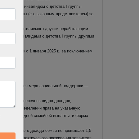
18 лет или инвалидом с детства I группы
ства I группы (его законным представителем) за
ухода, осуществляемого другим неработающим
18 лет и инвалидами с детства I группы другими
, возникшие с 1 января 2025 г., за исключением
становления.
 вводится новая мера социальной поддержки —
й выплаты, перечень видов доходов,
мых при определении права на указанную
начения ежегодной семейной выплаты, и форма
х
 среднедушевого дохода семьи не превышает 1,5-
вания) или фактического проживания заявителя