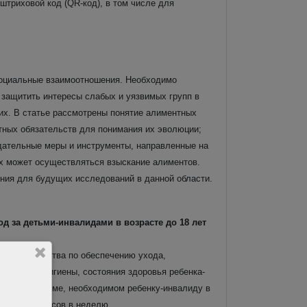
штриховой код (QR-код), в том числе для
 социальные взаимоотношения. Необходимо
защитить интересы слабых и уязвимых групп в
их. В статье рассмотрены понятие алиментных
тных обязательств для понимания их эволюции;
ательные меры и инструменты, направленные на
х может осуществляться взыскание алиментов.
ения для будущих исследований в данной области.
за детьми-инвалидами в возрасте до 18 лет
 обязательства по обеспечению ухода,
я, личной гигиены, состояния здоровья ребенка-
ования в объеме, необходимом ребенку-инвалиду в
 менее 14 часов в неделю.