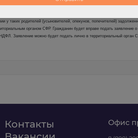
ачением выплаты.
ыновителей, опекунов, попечителей) детей в возрасте до 18 лет, а такж
ии у таких родителей (усыновителей, опекунов, попечителей) задолжен
иториальным органом СФР. Гражданин будет вправе подать заявление о е
н НДФЛ. Заявление можно будет подать лично в территориальный орган 
м
Контакты
Офис п
Вакансии