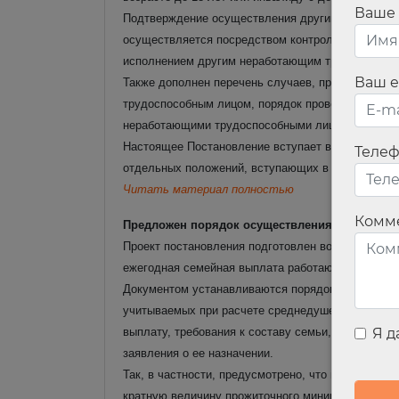
Ваше
Подтверждение осуществления другим неработающ
осуществляется посредством контроля законным п
исполнением другим неработающим трудоспособн
Ваш e
Также дополнен перечень случаев, при которых 
трудоспособным лицом, порядок проведения СФР м
неработающими трудоспособными лицами, и проч
Настоящее Постановление вступает в силу со дня
Теле
отдельных положений, вступающих в силу по ист
Читать материал полностью
Комм
Предложен порядок осуществления ежегодной
Проект постановления подготовлен во исполнение
ежегодная семейная выплата работающим родите
Документом устанавливаются порядок и условия 
учитываемых при расчете среднедушевого дохода
выплату, требования к составу семьи, а также п
Я 
заявления о ее назначении.
Так, в частности, предусмотрено, что право на 
кратную величину прожиточного минимума на душ