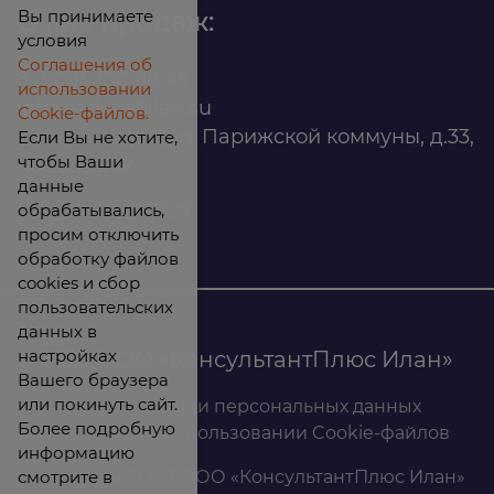
Вы принимаете
Офис продаж:
условия
Соглашения об
8 (800) 200 88 45
использовании
infomarket@ilan.su
Cookie-файлов.
г. Красноярск, ул. Парижской коммуны, д.33,
Если Вы не хотите,
чтобы Ваши
помещ. 302
данные
обрабатывались,
ИНН: 2465263327
просим отключить
обработку файлов
cookies и сбор
пользовательских
данных в
настройках
© 2026 ООО «КонсультантПлюс Илан»
Вашего браузера
или покинуть сайт.
Политика обработки персональных данных
Более подробную
Соглашение об использовании Cookie-файлов
информацию
смотрите в
Результаты СОУТ ООО «КонсультантПлюс Илан»