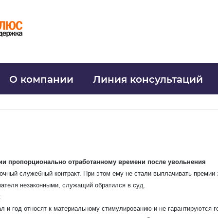
О компании
Линия консультаций
мии пропорционально отработанному времени после увольнения
Узнать стоимость комплекта
очный служебный контракт. При этом ему не стали выплачивать премии з
мателя незаконными, служащий обратился в суд.
 имя
*
:
ал и год относят к материальному стимулированию и не гарантируются г