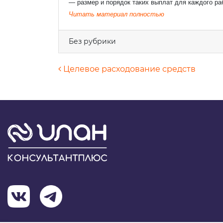
— размер и порядок таких выплат для каждого раб
Ваш e
Читать материал полностью
Без рубрики
Теле
Навигация по запися
Целевое расходование средств
Комм
Я 