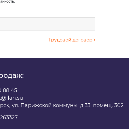
занность.
Трудовой договор
родаж:
х
0 88 45
t@ilan.su
ярск, ул. Парижской коммуны, д.33, помещ. 302
263327