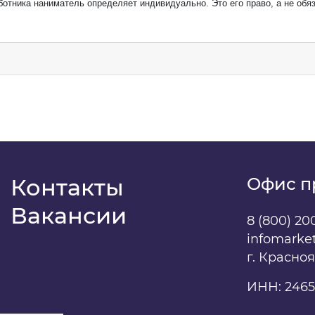
отника наниматель определяет индивидуально. Это его право, а не обя
-mail
*
фон
*
м
ентарий
Контакты
Офис п
Вакансии
даю
свое согласие
на обработку персональных данны
8 (800) 20
infomarke
г. Красно
ИНН: 2465