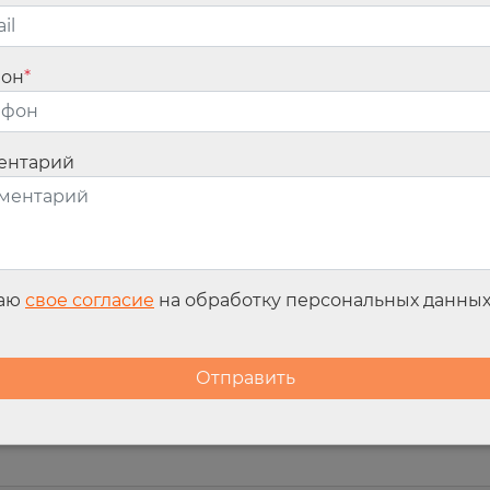
ности в целом, а не только для целей ОМС. По учетной политике затра
фон
*
ние в стационар выдает поликлиника по прикреплению
ентарий
лее 100 млн руб. Фонд отказал в оплате из-за того, что направления н
дает поликлиника по прикреплению, в т.ч. вне региона проживания паци
аправление в стационар того же региона;
РФ, когда помощь не могут оказать в регионе пациента, если такой поря
даю
свое согласие
на обработку персональных данны
ых случаях надо применять не общие правила, а порядок медпомощи по о
 помощи пациентам из других регионов. ВС РФ указал: направление не 