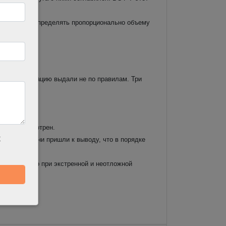
ты нужно распределять пропорционально объему
а госпитализацию выдали не по правилам. Три
ента;
док предусмотрен.
х
нкологии. Они пришли к выводу, что в порядке
нужно только при экстренной и неотложной