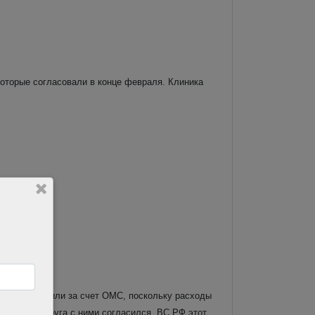
которые согласовали в конце февраля. Клиника
й ФФОМС.
стемы оплатили за счет ОМС, поскольку расходы
падного округа с ними согласился. ВС РФ этот