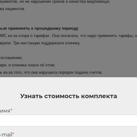
кументов, но не нарушение сроков и качества медпомощи;
ва пациентов.
ьзя применять к прошедшему периоду
С из-за спора о тарифах. Она полагала, что надо применять тарифы, 
еврале. Три инстанции поддержали клинику.
соглашению;
ря, и клиника знала об этом;
из-за того, что она нарушила порядок подачи счетов.
ую силу;
 сделал этого.
Узнать стоимость комплекта
и на сторону фонда. Они учли, что тарифы изменили после разъяснени
 имя
*
зя полностью оплатить за счет ОМС, решили суды
плекс для электронного документооборота. Разработку и внедрение си
-mail
*
рамках ОМС. Проверяющие признали траты нецелевыми, и АС Северо-За