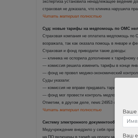
экспертиза установила ненадлежащее ведение до
страховая не доказала, что клиника нарушила пра
Читать материал полностью
Суд: новые тарифы на медпомощь по ОМС нел
Страховая компания не оплатила медпомощь по ОМ
возражала, так как оказала помощь в январе и ф
Страховая и фонд приводили такие доводы:
— клиника не оспорила дополнение к тарифному 
— комиссия решила изменить тарифы в конце янва
— фонд не провел медико-экономический контроль 
Суды указали:
— комиссия не вправе придавать тарифам обратн
— фонд мог провести контроль медпомощи, но не
Отметим, в другом деле, news:24953 суды встал
Читать материал полностью
Ваше
Систему электронного документооборота нель
Медучреждение внедрило у себя программный ком
Ваш e
на ПО включены в тариф на оплату медпомощи в 