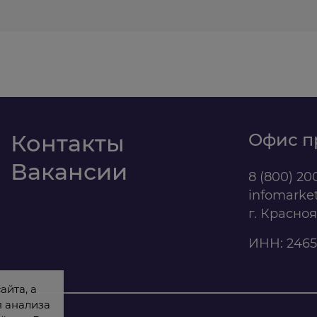
м
Контакты
Офис п
Вакансии
8 (800) 20
infomarke
г. Красно
ИНН: 2465
айта, а
я анализа