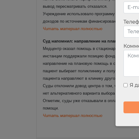
вывод пересматривать отказался.
Учреждение использовало программу для деятель
доходов по источникам финансирования.
Теле
Читать материал полностью
Суд напомнил: направление на плановое лече
Комм
Медцентр оказал помощь в стационаре на сумму бо
инстанции поддержали позицию фонда:
направление на плановую помощь в стационаре вы
пациент выбирает поликлинику и получает в ней н
пациента направляют в клинику другого субъекта 
Я 
Суды отклонили довод центра о том, что в спорн
нет альтернативного варианта выбора клиники.
Отметим, суды уже отказывали в оплате плановой
помощи.
Читать материал полностью