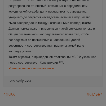
В пункте 1 статьи 1161 ГК РФ отсутствует специальное
регулирование отношений, связанных с определением
юридической судьбы доли наследника по завещанию,
умершего до открытия наследства, если все имущество
было распределено между назначенными наследниками.
Данная норма может применяться к этой ситуации только в
общей системе норм наследственного права так, чтобы
последствия ее применения с наибольшей долей
вероятности соответствовали предполагаемой воле
наследодателя.
Таким образом, в приведенном толковании КС РФ указанная
норма соответствует Конституции РФ.
Читать материал полностью
Без рубрики
Навигация по записям
ЖКХ
Жилье