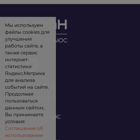
Мы используем
файлы cookies для
улучшения
работы сайта, а
также сервис
интернет-
статистики
Яндекс.Метрика
для анализа
Контакты
событий на сайте.
Продолжая
Вакансии
пользоваться
данным сайтом,
Вы принимаете
Офис продаж:
условия
Соглашения об
8 (800) 200 88 45
использовании