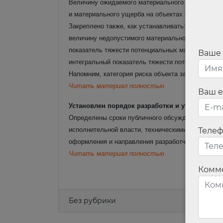
Величину ожидаемого материального риска рассч
и материального ущерба на объектах защиты в эт
Закреплено также, как устанавливать:
величину недопустимого материального ущерба о
показатель тяжести потенциальных материальных
Ваше
интегральный показатель тяжести потенциальных
Напомним, категория риска объекта защиты влияет
Читать материал полностью
Ваш e
Установлен порядок разработки и утверждени
Определены сроки публичного обсуждения и дора
исполнительной власти, техническими комитетами 
Теле
оформления и направления разработчику эксперт
Читать материал полностью
Комм
Без рубрики