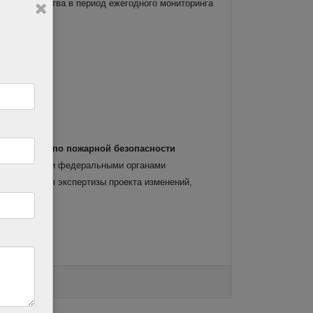
 для имущества в период ежегодного мониторинга
документом по пожарной безопасности
нтересованными федеральными органами
и проведения экспертизы проекта изменений,