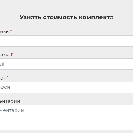
итывают исходя из вероятности возникновения пожара с последствиями
от же период.
Узнать стоимость комплекта
т пожара;
 негативных последствий пожаров;
 имя
*
 негативных последствий пожаров.
 на то, как часто проводят контрольные (надзорные) мероприятия.
-mail
*
я изменений, вносимых в свод правил, являющийся нормативным 
ботки проекта изменений, срок согласования проекта изменений с заи
по стандартизации, область деятельности которых он затрагивает, срок
фон
*
ного заключения.
ентарий