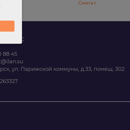
Смета
х
родаж:
0 88 45
t@ilan.su
ярск, ул. Парижской коммуны, д.33, помещ. 302
263327