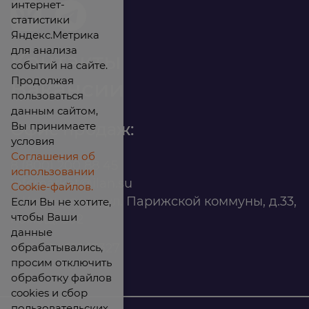
интернет-
статистики
Яндекс.Метрика
для анализа
Контакты
событий на сайте.
Продолжая
Вакансии
пользоваться
данным сайтом,
Вы принимаете
Офис продаж:
условия
Соглашения об
8 (800) 200 88 45
использовании
infomarket@ilan.su
Cookie-файлов.
г. Красноярск, ул. Парижской коммуны, д.33,
Если Вы не хотите,
чтобы Ваши
помещ. 302
данные
обрабатывались,
ИНН: 2465263327
просим отключить
обработку файлов
cookies и сбор
пользовательских