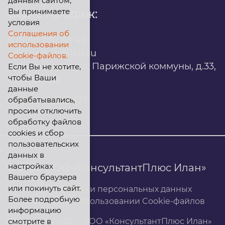
данным сайтом,
Вы принимаете
Офис продаж:
условия
Соглашения об
8 (800) 200 88 45
использовании
infomarket@ilan.su
Cookie-файлов.
г. Красноярск, ул. Парижской коммуны, д.33,
Если Вы не хотите,
чтобы Ваши
помещ. 302
данные
обрабатывались,
ИНН: 2465263327
просим отключить
обработку файлов
cookies и сбор
пользовательских
данных в
настройках
© 2026 ООО «КонсультантПлюс Илан»
Вашего браузера
или покинуть сайт.
Политика обработки персональных данных
Более подробную
Соглашение об использовании Cookie-файлов
информацию
смотрите в
Результаты СОУТ ООО «КонсультантПлюс Илан»