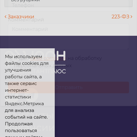
Навигация по записям
Заказчики
223-ФЗ
Комментарий
Мы используем
Я даю
свое согласие
на обработку
файлы cookies для
персональных данных
улучшения
работы сайта, а
также сервис
интернет-
статистики
Яндекс.Метрика
для анализа
Контакты
событий на сайте.
Продолжая
Вакансии
пользоваться