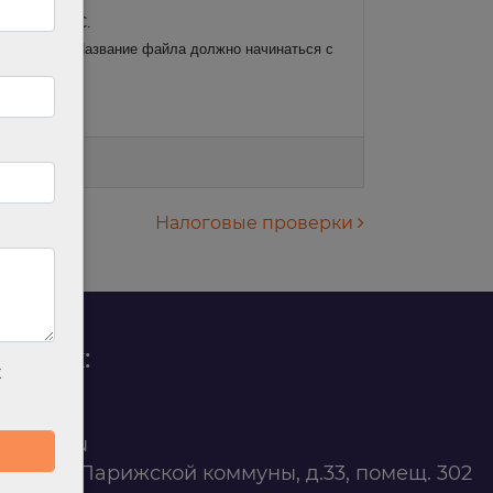
 приказа ФНС.
го приказа. Название файла должно начинаться с
результатах.
Налоговые проверки
родаж:
х
0 88 45
t@ilan.su
ярск, ул. Парижской коммуны, д.33, помещ. 302