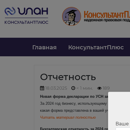
Главная
КонсультантПлюс
Отчетность
18.03.2025
< 1 мин.
189
Новая форма декларации по УСН за 2024 год
За 2024 год бизнесу, использующему упрощенную 
какая форма представлена в вашей учетной прогр
Читать материал полностью
Ваше
Бухгалтерская отчетность за 2024 год: ФНС н