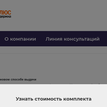
О компании
Линия консультаций
 новом способе выдачи
теля может направить чек через информресурс «Мои чеки онлайн». Серв
я налогового вычета, учета расходов, возврата товаров или гарантийно
чать чеков.
Узнать стоимость комплекта
in доступен на сайте налоговой.