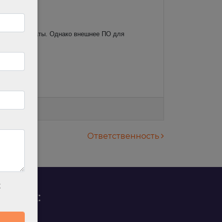
о момента оплаты. Однако внешнее ПО для
кам.
Ответственность
х
родаж: