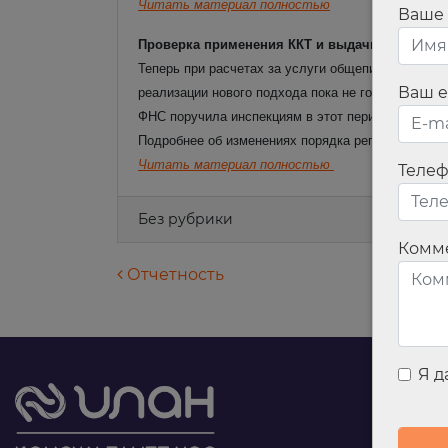
Читать материал полностью
Ваше
Проверка применения ККТ и выдачи чеков в об
Теперь при расчетах за услуги общепита кассовый
Ваш e
реализации нового подхода пока не готово. Срок 
ФНС поручила инспекциям в этот период не прове
Подробнее об изменениях порядка регистрации и п
Читать материал полностью
Теле
Без рубрики
Комм
Навигация по запися
Отчетность
Я 