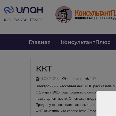
Главная
КонсультантПлюс
ККТ
11.03.2025
< 1 мин.
217
Электронный кассовый чек: ФНС рассказала о
С 1 марта 2025 года продавец с согласия покупа
чеки в одном месте. Он сможет предъявлять их дл
Продавцу это позволит сэкономить ресурсы на пе
ФНС отметила, что сервис https://mco.nalog.ru/log