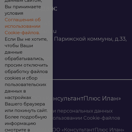
данным сайтом,
Вы принимаете
Офис продаж:
условия
Соглашения об
8 (800) 200 88 45
использовании
infomarket@ilan.su
Cookie-файлов.
г. Красноярск, ул. Парижской коммуны, д.33,
Если Вы не хотите,
чтобы Ваши
помещ. 302
данные
обрабатывались,
ИНН: 2465263327
просим отключить
обработку файлов
cookies и сбор
пользовательских
данных в
настройках
© 2026 ООО «КонсультантПлюс Илан»
Вашего браузера
или покинуть сайт.
Политика обработки персональных данных
Более подробную
Соглашение об использовании Cookie-файлов
информацию
смотрите в
Результаты СОУТ ООО «КонсультантПлюс Илан»