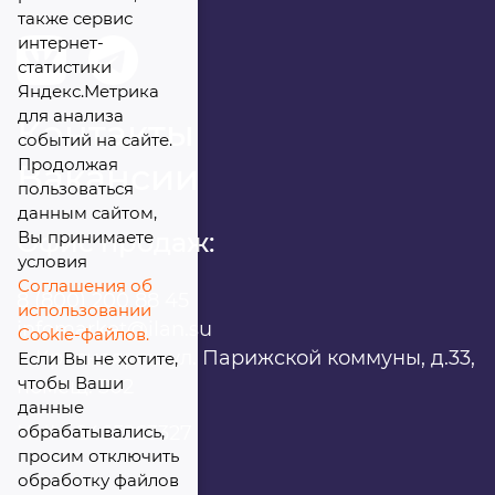
также сервис
интернет-
статистики
Яндекс.Метрика
для анализа
Контакты
событий на сайте.
Продолжая
Вакансии
пользоваться
данным сайтом,
Вы принимаете
Офис продаж:
условия
Соглашения об
8 (800) 200 88 45
использовании
infomarket@ilan.su
Cookie-файлов.
г. Красноярск, ул. Парижской коммуны, д.33,
Если Вы не хотите,
чтобы Ваши
помещ. 302
данные
обрабатывались,
ИНН: 2465263327
просим отключить
обработку файлов