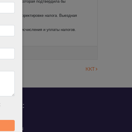
нформацию, которая подтвердила бы
не мешает корректировке налога. Выездная
и о порядке исчисления и уплаты налогов.
ККТ
родаж:
х
0 88 45
t@ilan.su