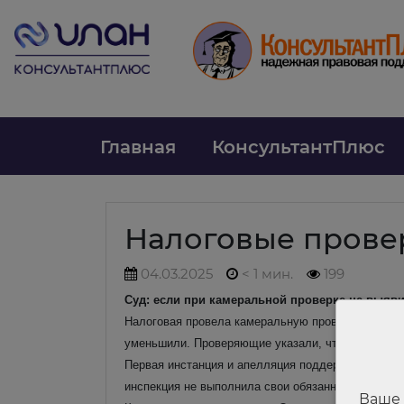
Главная
КонсультантПлюс
Налоговые прове
04.03.2025
< 1 мин.
199
Суд: если при камеральной проверке не выяви
Налоговая провела камеральную проверку деклар
уменьшили. Проверяющие указали, что вычет заяв
Первая инстанция и апелляция поддержали налого
инспекция не выполнила свои обязанности.
Ваше