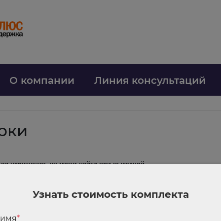
О компании
Линия консультаций
рки
ли нарушения, их могут найти при выездной
ации по НДС, в которой заявлены вычеты. Налог возместили частично. 
лен вне 3-летнего срока. Организация обратилась в суд.
Узнать стоимость комплекта
плательщика. НДС можно возместить позже 3-летнего срока, если сдела
 имя
*