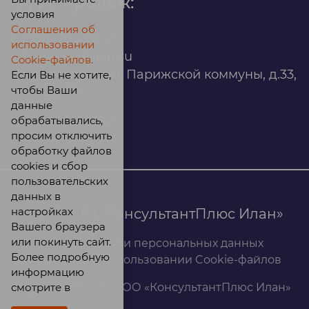
Офис продаж:
условия
Соглашения об
8 (800) 200 88 45
использовании
infomarket@ilan.su
Cookie-файлов.
г. Красноярск, ул. Парижской коммуны, д.33,
Если Вы не хотите,
чтобы Ваши
помещ. 302
данные
обрабатывались,
ИНН: 2465263327
просим отключить
обработку файлов
cookies и сбор
пользовательских
данных в
настройках
© 2026 ООО «КонсультантПлюс Илан»
Вашего браузера
или покинуть сайт.
Политика обработки персональных данных
Более подробную
Соглашение об использовании Cookie-файлов
информацию
смотрите в
Результаты СОУТ ООО «КонсультантПлюс Илан»