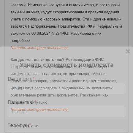
кассами. Изменения коснутся и выдачи чеков, и постановки
техники на учет, будут скорректированы и правила ведения
учета с помощью кассовых аппаратов. Эти и другие новации
ввозятся Распоряжением Правительства РФ и Федеральным
законом от 08.08.2024 N 274-ФЗ. Расскажем о них
подробнее.
Читать материал полностью
Как должен выглядеть чек? Рекомендации ФНС
Узнать стоимость комплекта
Потребители начали массово жаловаться на плохую
читаемость кассовых чеков, которые выдает бизнес.
Ваше имя
*
Покупатели товаров, получатели работ и услуг сообщают,
что не могут рассмотреть в выдаваемых им документах
обязательные реквизиты документов. Расскажем, как
Ваш e-mail
*
исправить ситуацию.
Читать материал полностью
Телефон
*
Без рубрики