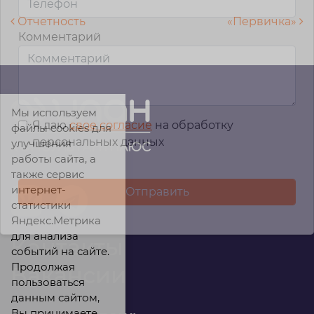
Навигация по записям
Отчетность
«Первичка»
Комментарий
Мы используем
Я даю
свое согласие
на обработку
файлы cookies для
персональных данных
улучшения
работы сайта, а
также сервис
интернет-
статистики
Яндекс.Метрика
для анализа
Контакты
событий на сайте.
Продолжая
Вакансии
пользоваться
данным сайтом,
Вы принимаете