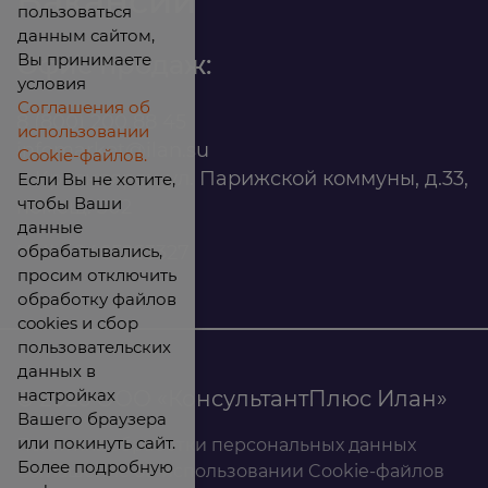
Вакансии
пользоваться
данным сайтом,
Вы принимаете
Офис продаж:
условия
Соглашения об
8 (800) 200 88 45
использовании
infomarket@ilan.su
Cookie-файлов.
г. Красноярск, ул. Парижской коммуны, д.33,
Если Вы не хотите,
чтобы Ваши
помещ. 302
данные
обрабатывались,
ИНН: 2465263327
просим отключить
обработку файлов
cookies и сбор
пользовательских
данных в
настройках
© 2026 ООО «КонсультантПлюс Илан»
Вашего браузера
или покинуть сайт.
Политика обработки персональных данных
Более подробную
Соглашение об использовании Cookie-файлов