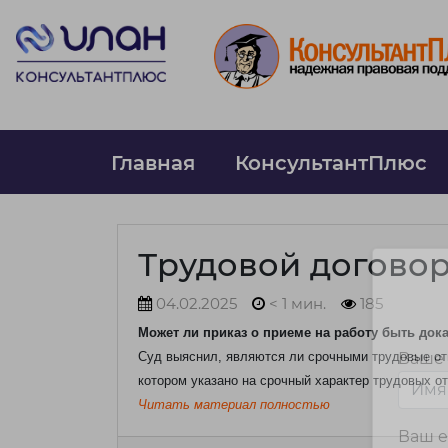
Главная
КонсультантПлюс
Трудовой догово
04.02.2025
< 1 мин.
185
Может ли приказ о приеме на работу быть до
Суд выяснил, являются ли срочными трудовые отн
Ваше
котором указано на срочный характер трудовых о
Читать материал полностью
Ваш e