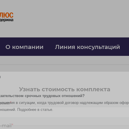
О компании
Линия консультаций
р
Узнать стоимость комплекта
казательством срочных трудовых отношений?
ошения в ситуации, когда трудовой договор надлежащим образом оформл
 имя
*
тношений. Подробнее в статье.
-mail
*