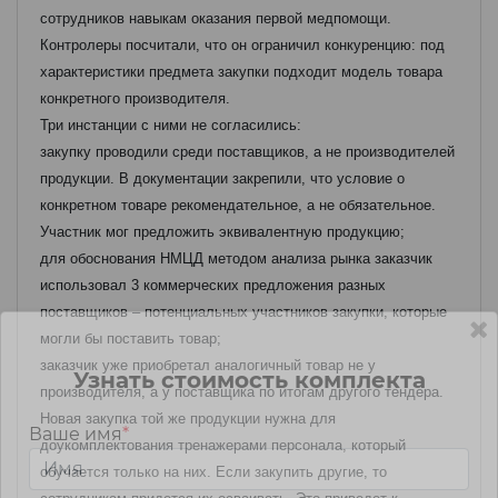
сотрудников навыкам оказания первой медпомощи.
Контролеры посчитали, что он ограничил конкуренцию: под
характеристики предмета закупки подходит модель товара
конкретного производителя.
Три инстанции с ними не согласились:
закупку проводили среди поставщиков, а не производителей
продукции. В документации закрепили, что условие о
конкретном товаре рекомендательное, а не обязательное.
Участник мог предложить эквивалентную продукцию;
для обоснования НМЦД методом анализа рынка заказчик
использовал 3 коммерческих предложения разных
поставщиков – потенциальных участников закупки, которые
могли бы поставить товар;
заказчик уже приобретал аналогичный товар не у
Узнать стоимость комплекта
производителя, а у поставщика по итогам другого тендера.
Новая закупка той же продукции нужна для
Ваше имя
*
доукомплектования тренажерами персонала, который
обучается только на них. Если закупить другие, то