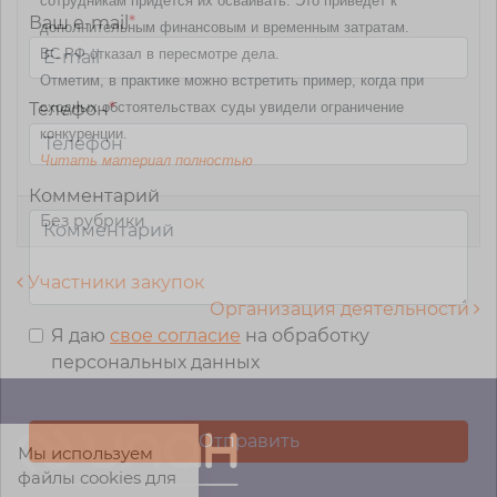
сотрудникам придется их осваивать. Это приведет к
Ваш e-mail
*
дополнительным финансовым и временным затратам.
ВС РФ отказал в пересмотре дела.
Отметим, в практике можно встретить пример, когда при
сходных обстоятельствах суды увидели ограничение
Телефон
*
конкуренции.
Читать материал полностью
Комментарий
Без рубрики
Навигация по записям
Участники закупок
Организация деятельности
Я даю
свое согласие
на обработку
персональных данных
Мы используем
файлы cookies для