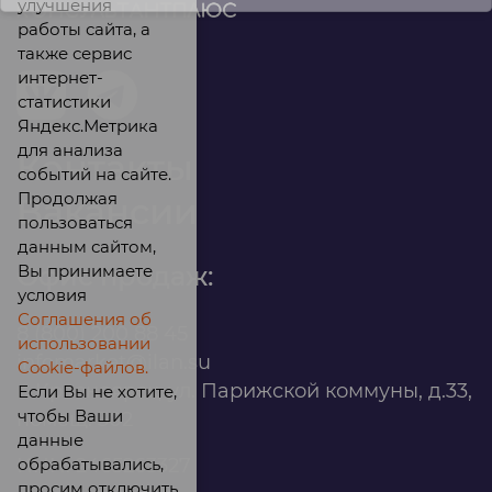
улучшения
работы сайта, а
также сервис
интернет-
статистики
Яндекс.Метрика
для анализа
Контакты
событий на сайте.
Продолжая
Вакансии
пользоваться
данным сайтом,
Вы принимаете
Офис продаж:
условия
Соглашения об
8 (800) 200 88 45
использовании
infomarket@ilan.su
Cookie-файлов.
г. Красноярск, ул. Парижской коммуны, д.33,
Если Вы не хотите,
чтобы Ваши
помещ. 302
данные
обрабатывались,
ИНН: 2465263327
просим отключить