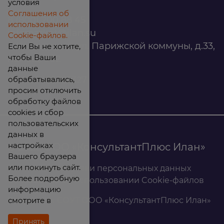
условия
Соглашения об
8 (800) 200 88 45
использовании
infomarket@ilan.su
Cookie-файлов.
г. Красноярск, ул. Парижской коммуны, д.33,
Если Вы не хотите,
чтобы Ваши
помещ. 302
данные
обрабатывались,
ИНН: 2465263327
просим отключить
обработку файлов
cookies и сбор
пользовательских
данных в
настройках
© 2026 ООО «КонсультантПлюс Илан»
Вашего браузера
или покинуть сайт.
Политика обработки персональных данных
Более подробную
Соглашение об использовании Cookie-файлов
информацию
смотрите в
Результаты СОУТ ООО «КонсультантПлюс Илан»
Принять