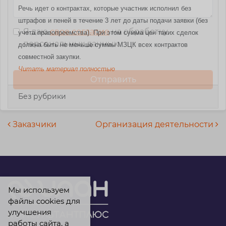
Речь идет о контрактах, которые участник исполнил без
штрафов и пеней в течение 3 лет до даты подачи заявки (без
Я даю
свое согласие
на обработку
учета правопреемства). При этом сумма цен таких сделок
персональных данных
должна быть не меньше суммы МЗЦК всех контрактов
совместной закупки.
Читать материал полностью
Без рубрики
Навигация по записям
Заказчики
Организация деятельности
Мы используем
файлы cookies для
улучшения
работы сайта, а