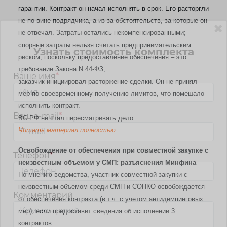
гарантии. Контракт он начал исполнять в срок. Его расторгли
не по вине подрядчика, а из-за обстоятельств, за которые он
не отвечал. Затраты остались некомпенсированными;
спорные затраты нельзя считать предпринимательским
Узнать стоимость комплекта
риском, поскольку предоставление обеспечения – это
требование Закона N 44-ФЗ;
Ваше имя
*
заказчик инициировал расторжение сделки. Он не принял
мер по своевременному получению лимитов, что помешало
исполнить контракт.
Ваш e-mail
*
ВС РФ не стал пересматривать дело.
Читать материал полностью
Освобождение от обеспечения при совместной закупке с
Телефон
*
неизвестным объемом у СМП: разъяснения Минфина
По мнению ведомства, участник совместной закупки с
неизвестным объемом среди СМП и СОНКО освобождается
Комментарий
от обеспечения контракта (в т.ч. с учетом антидемпинговых
мер), если предоставит сведения об исполнении 3
контрактов.