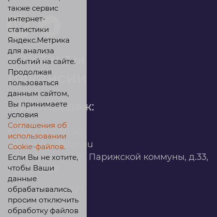
также сервис
интернет-
статистики
Яндекс.Метрика
для анализа
Контакты
событий на сайте.
Продолжая
Вакансии
пользоваться
данным сайтом,
Вы принимаете
Офис продаж:
условия
Соглашения об
8 (800) 200 88 45
использовании
infomarket@ilan.su
Cookie-файлов.
г. Красноярск, ул. Парижской коммуны, д.33,
Если Вы не хотите,
чтобы Ваши
помещ. 302
данные
обрабатывались,
ИНН: 2465263327
просим отключить
обработку файлов