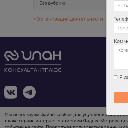
Без рубрики
Навигация по запися
Организация деятельности
Теле
Комм
Я 
Мы используем файлы cookies для улучшения работы с
также сервис интернет-статистики Яндекс.Метрика дл
событий на сайте. Продолжая пользоваться данным са