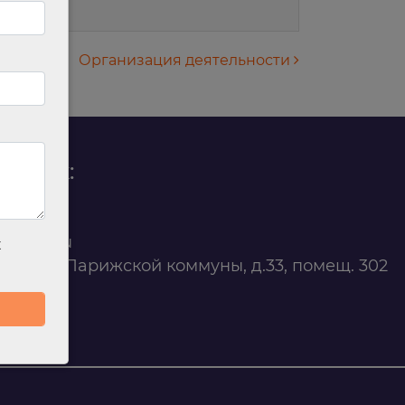
Организация деятельности
родаж:
0 88 45
t@ilan.su
х
ярск, ул. Парижской коммуны, д.33, помещ. 302
263327