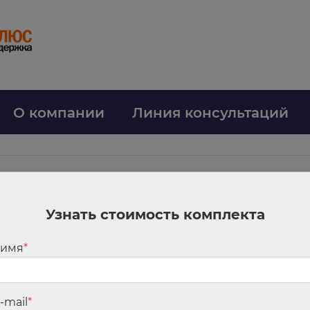
О компании
Линия консультаций
Узнать стоимость комплекта
и, указанной в пунктах 3 — 8(1) Правил мониторинга цен строите
.12.2020 N 893/пр «Об утверждении форм предоставления информации, 
 имя
*
-mail
*