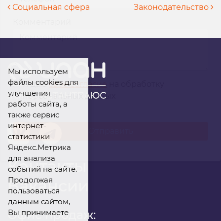
Навигация по записям
Социальная сфера
Законодательство
Комментарий
Мы используем
файлы cookies для
Я даю
свое согласие
на обработку
улучшения
персональных данных
работы сайта, а
также сервис
интернет-
статистики
Яндекс.Метрика
для анализа
Контакты
событий на сайте.
Продолжая
Вакансии
пользоваться
данным сайтом,
Вы принимаете
Офис продаж: