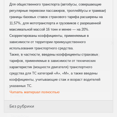
Для общественного транспорта (автобусы, совершающие
регулярные перевозки пассажиров, троллейбусы и трамваи)
границы базовых ставок страхового тарифа расширены на
11,57%, для мототранспорта и грузовиков с разрешенной
максимальной массой 16 тонн и менее — на 20%.
Скорректированы коэффициенты, применяемые в
зависимости от территории преимущественного
использования транспортного средства.
Узнать стоимость комплекта
Также, в частности, введены коэффициенты страховых
тарифов, применяемые в зависимости от технических
характеристик (мощности двигателя) транспортного
Ваше имя
*
средства для ТС категорий «A», «M», а также введены
коэффициенты, учитывающие стаж и возраст водителей
указанных ТС.
Ваш e-mail
*
Читать материал полностью
Без рубрики
Телефон
*