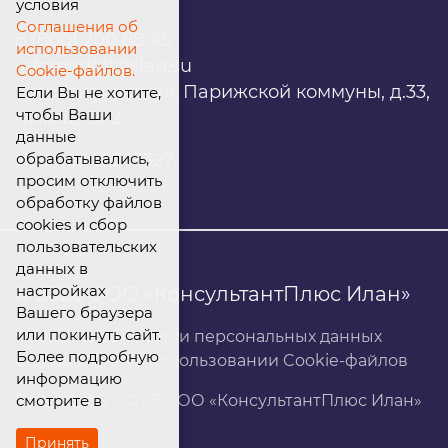
условия
Соглашения об
8 (800) 200 88 45
использовании
infomarket@ilan.su
Cookie-файлов.
г. Красноярск, ул. Парижской коммуны, д.33,
Если Вы не хотите,
чтобы Ваши
помещ. 302
данные
обрабатывались,
ИНН: 2465263327
просим отключить
обработку файлов
cookies и сбор
пользовательских
данных в
настройках
© 2026 ООО «КонсультантПлюс Илан»
Вашего браузера
или покинуть сайт.
Политика обработки персональных данных
Более подробную
Соглашение об использовании Cookie-файлов
информацию
смотрите в
Результаты СОУТ ООО «КонсультантПлюс Илан»
Принять