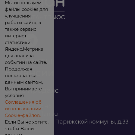
Мы используем
файлы cookies для
улучшения
работы сайта, а
также сервис
интернет-
статистики
Яндекс.Метрика
для анализа
Контакты
событий на сайте.
Продолжая
Вакансии
пользоваться
данным сайтом,
Вы принимаете
Офис продаж:
условия
Соглашения об
8 (800) 200 88 45
использовании
infomarket@ilan.su
Cookie-файлов.
г. Красноярск, ул. Парижской коммуны, д.33,
Если Вы не хотите,
чтобы Ваши
помещ. 302