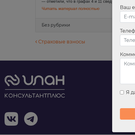
— отметили, что в графах 4 и 11 сведений о дви
Ваш e
Читать материал полностью
Без рубрики
Теле
Навигация по запися
Страховые взносы
Комм
Я 