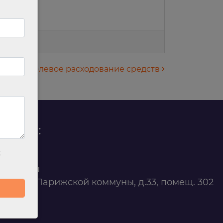
 значений.
Целевое расходование средств
родаж:
х
0 88 45
t@ilan.su
ярск, ул. Парижской коммуны, д.33, помещ. 302
263327