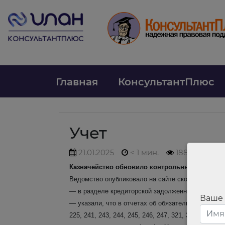
Главная
КонсультантПлюс
Учет
21.01.2025
< 1 мин.
188
Казначейство обновило контрольные соотноше
Ведомство опубликовало на сайте скорректирова
— в разделе кредиторской задолженности в графа
Ваше
— указали, что в отчетах об обязательствах (ф. 0
225, 241, 243, 244, 245, 246, 247, 321, 323, 340, 350