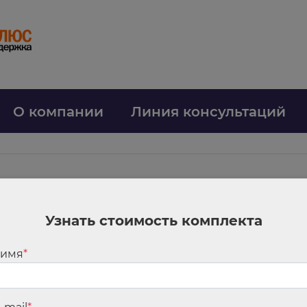
О компании
Линия консультаций
Узнать стоимость комплекта
 расчет отпускных
ся в суд в случае нарушения его прав? Все ли виды премий должны учит
 имя
*
собенностях порядка исчисления средней заработной платы, утвержде
веты на эти вопросы дал Конституционный Суд РФ в Постановлении от 1