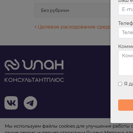
Ваш e
Без рубрики
Теле
Навигация по запися
Целевое расходование средств
Комм
Я 
Мы используем файлы cookies для улучшения работы с
также сервис интернет-статистики Яндекс.Метрика дл