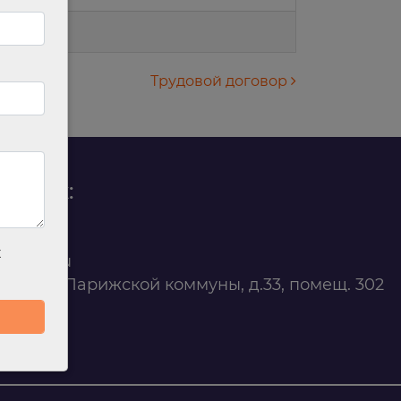
Трудовой договор
родаж:
0 88 45
х
t@ilan.su
ярск, ул. Парижской коммуны, д.33, помещ. 302
263327