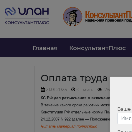
Главная
КонсультантПлюс
Оплата труда
21.01.2025
< 1 мин.
176
КС РФ дал разъяснения о включении премий в
В течение какого срока работник может обратить
Ваше
Конституции РФ отдельные нормы Положения об о
24.12.2007 N 922 (далее — Положение N 922)? От
Читать материал полностью