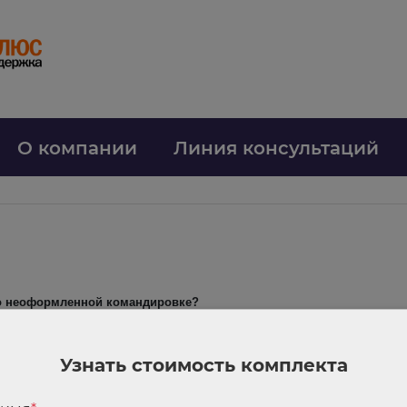
О компании
Линия консультаций
о неоформленной командировке?
ыла правильно оформлена (не было приказа, отчет сдавался не по форме
то при этом нужно обратить внимание, указал Второй кассационный суд
Узнать стоимость комплекта