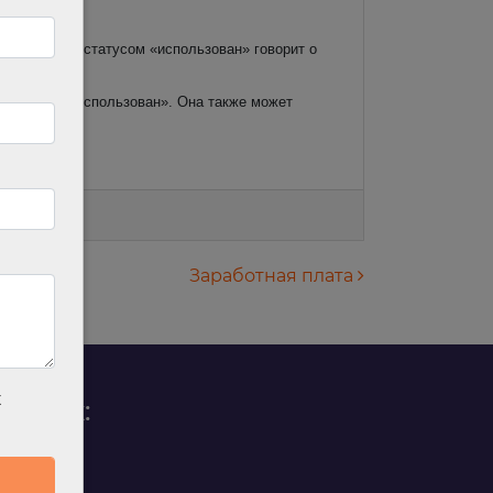
й талон со статусом «использован» говорит о
 статусом «использован». Она также может
Заработная плата
х
родаж:
0 88 45