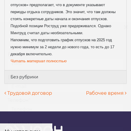
отпусков» предполагает, что в документе указывают
периоды отдыха сотрудников. Это значит, что там должны
стоять конкретные даты начала и окончания отпусков.
Подобной позиции Роструд уже придерживался. Однако
Минтруд считал даты необязательными.
Узнать стоимость комплекта
Напомним, что подготовить график отпусков на 2025 год
нужно минимум за 2 недели до нового года, то есть до 17
декабря включительно.
Ваше имя
*
Читать материал полностью
Без рубрики
Ваш e-mail
*
Навигация по записям
Трудовой договор
Рабочее время
Телефон
*
Комментарий