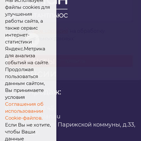
Мы используем
файлы cookies для
улучшения
работы сайта, а
также сервис
Я даю
свое согласие
на обработку
интернет-
персональных данных
статистики
Яндекс.Метрика
для анализа
Контакты
событий на сайте.
Продолжая
Вакансии
пользоваться
данным сайтом,
Вы принимаете
Офис продаж:
условия
Соглашения об
8 (800) 200 88 45
использовании
infomarket@ilan.su
Cookie-файлов.
г. Красноярск, ул. Парижской коммуны, д.33,
Если Вы не хотите,
чтобы Ваши
помещ. 302
данные