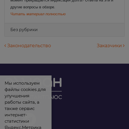
момент прекращается индексация долга? Ответы на эти и
другие вопросы в обзоре.
Читать материал полностью
Без рубрики
Навигация по записям
Законодательство
Заказчики
Мы используем
файлы cookies для
улучшения
работы сайта, а
также сервис
интернет-
статистики
Яндекс.Метрика