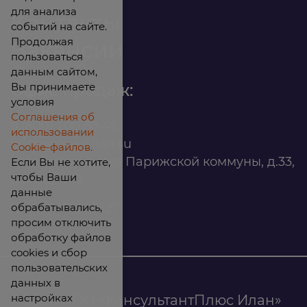
для анализа
Контакты
событий на сайте.
Продолжая
Вакансии
пользоваться
данным сайтом,
Вы принимаете
Офис продаж:
условия
Соглашения об
8 (800) 200 88 45
использовании
infomarket@ilan.su
Cookie-файлов.
г. Красноярск, ул. Парижской коммуны, д.33,
Если Вы не хотите,
чтобы Ваши
помещ. 302
данные
обрабатывались,
ИНН: 2465263327
просим отключить
обработку файлов
cookies и сбор
пользовательских
данных в
настройках
© 2026 ООО «КонсультантПлюс Илан»