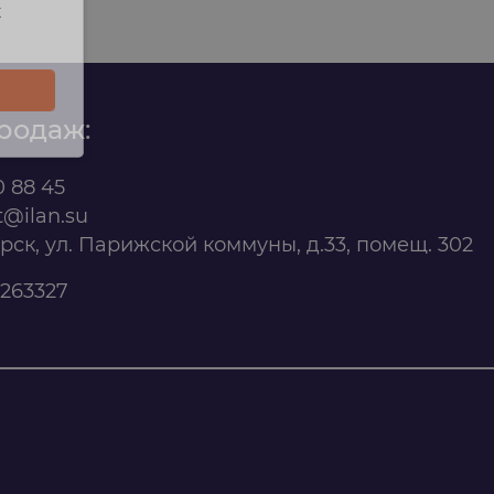
х
родаж:
0 88 45
t@ilan.su
ярск, ул. Парижской коммуны, д.33, помещ. 302
263327