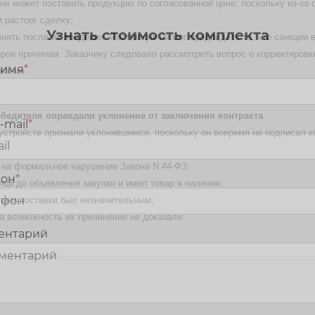
не может поставить продукцию по согласованной цене, поскольку из-за 
и расторг сделку;
Узнать стоимость комплекта
нять после их введения. Поставщик не мог предвидеть то, что санкции в
рон причинам. Заказчику следовало рассмотреть вопрос о корректировке
 имя
*
вания.
обедителя оправдали уклонение от заключения контракта
-mail
*
стройств признали уклонившимся, поскольку он вовремя не подписал ко
 на формальное нарушение Закона N 44-ФЗ:
фон
*
яца до объявления закупки и имел товар в наличии;
объем поставки был незначительным;
 а возможность их причинения не доказали.
ентарий
м