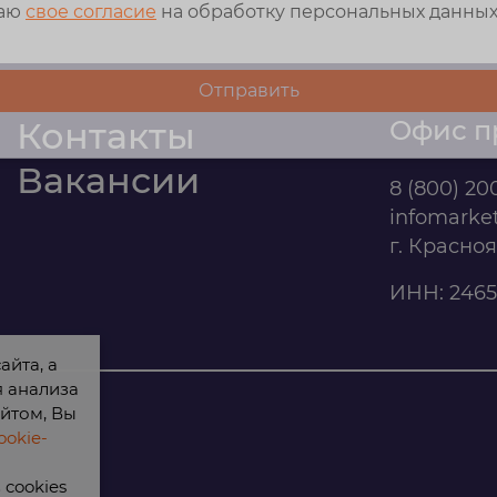
даю
свое согласие
на обработку персональных данны
Контакты
Офис п
Вакансии
8 (800) 20
infomarke
г. Красно
ИНН: 2465
айта, а
я анализа
йтом, Вы
okie-
cookies