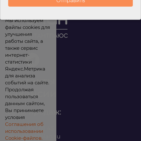
Мы используем
файлы cookies для
улучшения
работы сайта, а
также сервис
интернет-
статистики
Яндекс.Метрика
для анализа
Контакты
событий на сайте.
Продолжая
Вакансии
пользоваться
данным сайтом,
Вы принимаете
Офис продаж:
условия
Соглашения об
8 (800) 200 88 45
использовании
infomarket@ilan.su
Cookie-файлов.