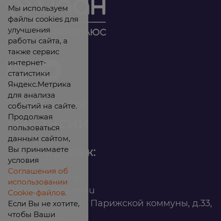
Мы используем
файлы cookies для
улучшения
работы сайта, а
также сервис
интернет-
статистики
Яндекс.Метрика
для анализа
Контакты
событий на сайте.
Продолжая
Вакансии
пользоваться
данным сайтом,
Вы принимаете
Офис продаж:
условия
Соглашения об
8 (800) 200 88 45
использовании
infomarket@ilan.su
Cookie-файлов.
г. Красноярск, ул. Парижской коммуны, д.33,
Если Вы не хотите,
чтобы Ваши
помещ. 302