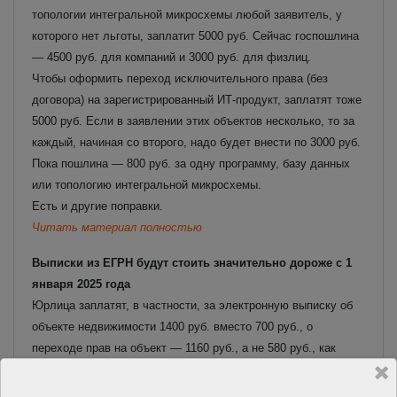
топологии интегральной микросхемы любой заявитель, у
которого нет льготы, заплатит 5000 руб. Сейчас госпошлина
— 4500 руб. для компаний и 3000 руб. для физлиц.
Чтобы оформить переход исключительного права (без
договора) на зарегистрированный ИТ-продукт, заплатят тоже
5000 руб. Если в заявлении этих объектов несколько, то за
каждый, начиная со второго, надо будет внести по 3000 руб.
Пока пошлина — 800 руб. за одну программу, базу данных
или топологию интегральной микросхемы.
Есть и другие поправки.
Читать материал полностью
Выписки из ЕГРН будут стоить значительно дороже с 1
января 2025 года
Юрлица заплатят, в частности, за электронную выписку об
объекте недвижимости 1400 руб. вместо 700 руб., о
переходе прав на объект — 1160 руб., а не 580 руб., как
сейчас. В 2 раза увеличат плату и за аналогичные бумажные
документы.