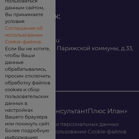
пользоваться
данным сайтом,
Вы принимаете
Офис продаж:
условия
Соглашения об
8 (800) 200 88 45
использовании
infomarket@ilan.su
Cookie-файлов.
г. Красноярск, ул. Парижской коммуны, д.33,
Если Вы не хотите,
чтобы Ваши
помещ. 302
данные
обрабатывались,
ИНН: 2465263327
просим отключить
обработку файлов
cookies и сбор
пользовательских
данных в
настройках
© 2026 ООО «КонсультантПлюс Илан»
Вашего браузера
или покинуть сайт.
Политика обработки персональных данных
Более подробную
Соглашение об использовании Cookie-файлов
информацию