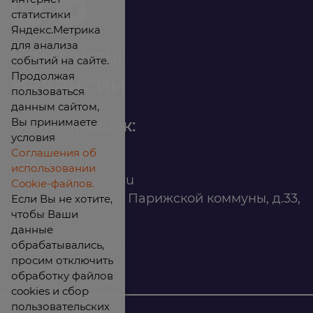
статистики
Яндекс.Метрика
для анализа
Контакты
событий на сайте.
Продолжая
Вакансии
пользоваться
данным сайтом,
Вы принимаете
Офис продаж:
условия
Соглашения об
8 (800) 200 88 45
использовании
infomarket@ilan.su
Cookie-файлов.
г. Красноярск, ул. Парижской коммуны, д.33,
Если Вы не хотите,
чтобы Ваши
помещ. 302
данные
обрабатывались,
ИНН: 2465263327
просим отключить
обработку файлов
cookies и сбор
пользовательских