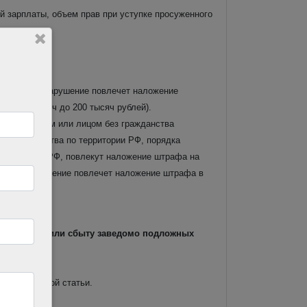
 зарплаты, объем прав при уступке просуженного
сбыт. Правонарушение повлечет наложение
от 100 тысяч до 200 тысяч рублей).
 гражданином или лицом без гражданства
ез гражданства по территории РФ, порядка
ельности в РФ, повлекут наложение штрафа на
е правонарушение повлечет наложение штрафа в
овые органы или сбыту заведомо подложных
лей указанной статьи.