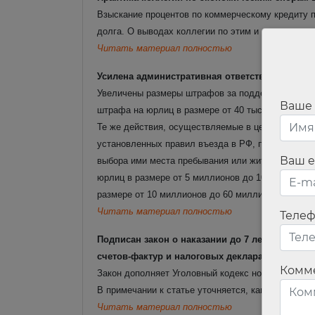
Взыскание процентов по коммерческому кредиту 
долга. О выводах коллегии по этим и другим воп
Читать материал полностью
Усилена административная ответственность за
Увеличены размеры штрафов за подделку докумен
Ваше
штрафа на юрлиц в размере от 40 тысяч до 80 ты
Те же действия, осуществляемые в целях организ
установленных правил въезда в РФ, правил мигра
Ваш e
выбора ими места пребывания или жительства в 
юрлиц в размере от 5 миллионов до 10 миллионо
размере от 10 миллионов до 60 миллионов рубле
Читать материал полностью
Теле
Подписан закон о наказании до 7 лет лишени
счетов-фактур и налоговых деклараций
Комм
Закон дополняет Уголовный кодекс новой статьей
В примечании к статье уточняется, какие счета-
Читать материал полностью