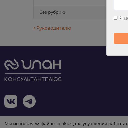
Без рубрики
Я 
Навигация по запися
Руководителю
Мы используем файлы cookies для улучшения работы с