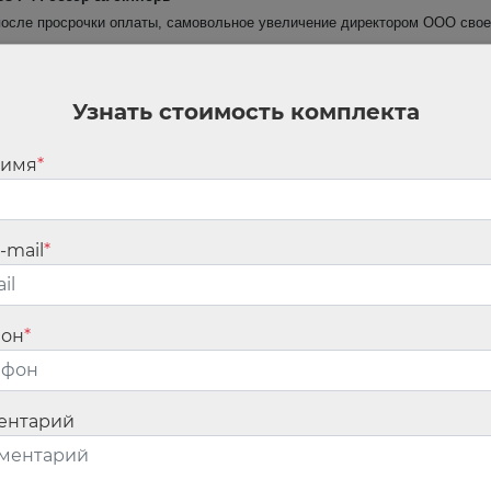
после просрочки оплаты, самовольное увеличение директором ООО своей
росам расскажем в обзоре.
Узнать стоимость комплекта
 подделку документов в целях организации незаконной миграции
тов, штампов, печатей или бланков, их использование, передачу либо 
 имя
*
сяч рублей (повторное нарушение повлечет наложение штрафа в размере 
ации незаконной миграции, в том числе в целях нарушения иностранным
ционного учета либо передвижения иностранного гражданина или лица б
-mail
*
пределах РФ или в целях незаконного осуществления ими трудовой деят
в рублей с конфискацией орудий совершения правонарушения (повторно
й с конфискацией орудий совершения правонарушения).
фон
*
я свободы за организацию деятельности по представлению в налог
ентарий
 173.3, предусматривающей наказание за указанное деяние.
фактуры и налоговые декларации (расчеты) считаются подложными для це