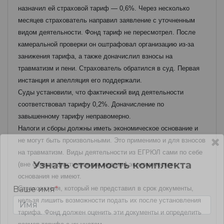
назначил ей страховой тариф — 0,6%. Через несколько
месяцев страхователь направил заявление с уточненным
видом деятельности. Фонд тариф не пересмотрел. После
камеральной проверки он оштрафовал организацию из-за
занижения тарифа, а также доначислил взносы на
травматизм и пени. Страхователь обратился в суд. Первая
инстанция и апелляция его поддержали.
Суды установили, что фактический вид деятельности
соответствовал тарифу 0,2%. Доначисление по
завышенному тарифу неправомерно.
Налоги и сборы должны иметь экономическое основание и
не могут быть произвольными. Это применимо и для взносов
на травматизм. Виды деятельности из ЕГРЮЛ сами по себе
Узнать стоимость комплекта
(вне связи с фактическими видами) экономического
основания не имеют.
Страхователя, который не представил в срок документы,
Ваше имя
*
нельзя лишить возможности подать их после установления
тарифа. Фонд должен оценить эти документы и определить