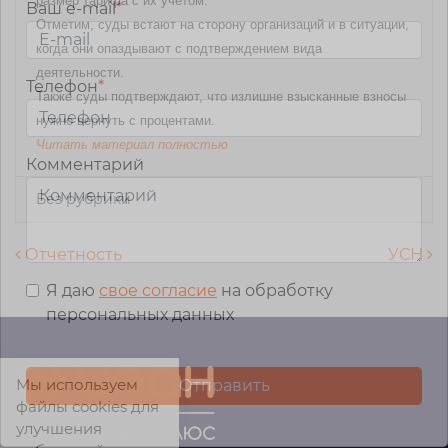
размер тарифа с их учетом.
Ваш e-mail
*
Отметим, суды встают на сторону организаций и в ситуации,
когда они опаздывают с подтверждением вида
деятельности.
Телефон
*
Также суды подтверждают, что излишне взысканные взносы
нужно вернуть с процентами.
Читать материал полностью
Комментарий
Без рубрики
Навигация по записям
Отчетность
УСН
Я даю
свое согласие
на обработку
персональных данных
Мы используем
файлы cookies для
улучшения