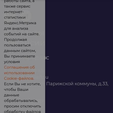
работы сайта, а
также сервис
интернет-
статистики
Яндекс.Метрика
для анализа
Контакты
событий на сайте.
Продолжая
Вакансии
пользоваться
данным сайтом,
Вы принимаете
Офис продаж:
условия
Соглашения об
8 (800) 200 88 45
использовании
infomarket@ilan.su
Cookie-файлов.
г. Красноярск, ул. Парижской коммуны, д.33,
Если Вы не хотите,
чтобы Ваши
помещ. 302
данные
обрабатывались,
ИНН: 2465263327
просим отключить
обработку файлов