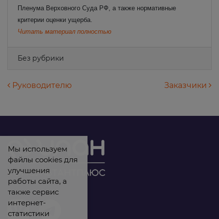
Пленума Верховного Суда РФ, а также нормативные
критерии оценки ущерба.
Читать материал полностью
Без рубрики
Навигация по записям
Руководителю
Заказчики
Мы используем
файлы cookies для
улучшения
работы сайта, а
также сервис
интернет-
статистики