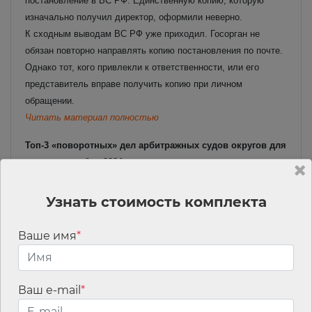
постановление в ВС РФ. Единственную копию, которую
изначально получил директор, оформили неверно.
К сходным выводам ВС РФ уже приходил. Госорган не
обязан повторно направлять копию постановления по почте.
Однако тот, кого привлекли к ответственности, или его
представитель вправе получить копию при личном
обращении.
Читать материал полностью
Топ-3 «поворотных» дел арбитражных судов округов для
юриста: октябрь 2024 года
За октябрь в системе КонсультантПлюс появилось более
9200 новых постановлений судов округов. Мы отобрали
Узнать стоимость комплекта
интересные споры, в которых кассация не согласилась с
нижестоящими судами. Расскажем о вознаграждении
Ваше имя
*
арбитражного управляющего, договорной неустойке,
включении требования в реестр при банкротстве.
Читать материал полностью
Ваш e-mail
*
Обзор судебной практики в сфере закупок по 223-ФЗ