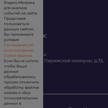
Яндекс.Метрика
для анализа
Контакты
событий на сайте.
Продолжая
Вакансии
пользоваться
данным сайтом,
Вы принимаете
Офис продаж:
условия
Соглашения об
8 (800) 200 88 45
использовании
infomarket@ilan.su
Cookie-файлов.
г. Красноярск, ул. Парижской коммуны, д.33,
Если Вы не хотите,
чтобы Ваши
помещ. 302
данные
обрабатывались,
ИНН: 2465263327
просим отключить
обработку файлов
cookies и сбор
пользовательских
данных в