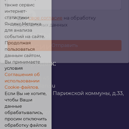
также сервис
интернет-
статистики
Я даю
свое согласие
на обработку
Яндекс.Метрика
персональных данных
для анализа
Контакты
событий на сайте.
Продолжая
Вакансии
пользоваться
данным сайтом,
Вы принимаете
Офис продаж:
условия
Соглашения об
8 (800) 200 88 45
использовании
infomarket@ilan.su
Cookie-файлов.
г. Красноярск, ул. Парижской коммуны, д.33,
Если Вы не хотите,
чтобы Ваши
помещ. 302
данные
обрабатывались,
ИНН: 2465263327
просим отключить
обработку файлов