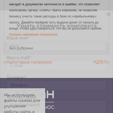
находят в документах неточности и ошибки, что позволяет
налоговому органу «снять» траты компании, не позволив
бизнесу учесть такие расходы в базе по «прибыльному»
налогу. Давайте пройдем путь выдачи денег от начала до
Узнать стоимость комплекта
конца, чтобы удостовериться, что вы не допускаете ошибок.
Читать материал полностью
Ваше имя
*
Без рубрики
Ваш e-mail
*
Навигация по записям
Налоговые проверки
НДФЛ
Телефон
*
Мы используем
Комментарий
файлы cookies для
улучшения
работы сайта, а