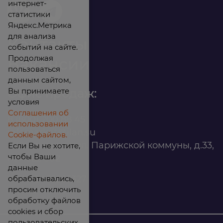
интернет-
статистики
Яндекс.Метрика
для анализа
Контакты
событий на сайте.
Продолжая
Вакансии
пользоваться
данным сайтом,
Вы принимаете
Офис продаж:
условия
Соглашения об
8 (800) 200 88 45
использовании
infomarket@ilan.su
Cookie-файлов.
г. Красноярск, ул. Парижской коммуны, д.33,
Если Вы не хотите,
чтобы Ваши
помещ. 302
данные
обрабатывались,
ИНН: 2465263327
просим отключить
обработку файлов
cookies и сбор
пользовательских